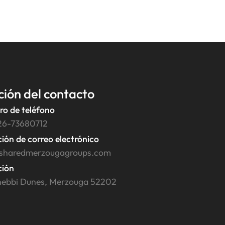
ión del contacto
o de teléfono
26-73680712
ción de correo electrónico
@sharedmerzougagroups.com
ción
hebbi Dunes, Merzouga 52202