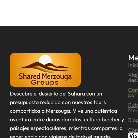
Me
Inic
Via
des
Com
Descubre el desierto del Sahara con un
por 
presupuesto reducido con nuestros tours
Ruta
Mer
compartidos a Merzouga. Vive una auténtica
aventura entre dunas doradas, cultura bereber y
Blog
paisajes espectaculares, mientras compartes la
Con
experiencia con viajeros de todo el mundo.